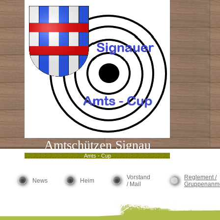
Amtschützen Signau
Amts - Cup
Vorstand
Reglement /
News
Heim
/ Mail
Gruppenanm