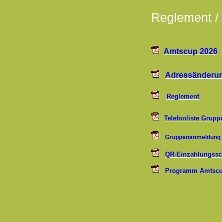
Reglement 
Amtscup 2026
Adressänderu
Regle
ment
Telefo
nliste Grupp
Gruppenanmeldung
QR-Einzahlungssc
Programm Amtscu